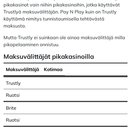
pikakasinot vain niihin pikakasinoihin, jotka käyttävät
Trustlyä maksuvälittäjän. Pay N Play kuin on Trustly
käyttämä nimitys tunnistaumisella tehtävästä
maksusta.
Mutta Trustly ei suinkaan ole ainoa maksuvälittäjä milla
pikapelaaminen onnistuu.
Maksuvälittäjät pikakasinoilla
Maksuvälittäjä
Kotimaa
Trustly
Ruotsi
Brite
Ruotsi