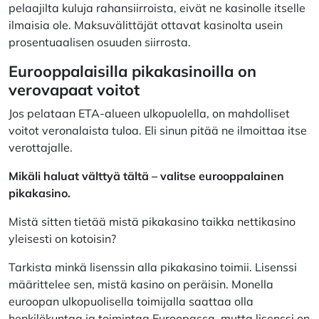
pelaajilta kuluja rahansiirroista, eivät ne kasinolle itselle
ilmaisia ole. Maksuvälittäjät ottavat kasinolta usein
prosentuaalisen osuuden siirrosta.
Eurooppalaisilla pikakasinoilla on
verovapaat voitot
Jos pelataan ETA-alueen ulkopuolella, on mahdolliset
voitot veronalaista tuloa. Eli sinun pitää ne ilmoittaa itse
verottajalle.
Mikäli haluat välttyä tältä – valitse eurooppalainen
pikakasino.
Mistä sitten tietää mistä pikakasino taikka nettikasino
yleisesti on kotoisin?
Tarkista minkä lisenssin alla pikakasino toimii. Lisenssi
määrittelee sen, mistä kasino on peräisin. Monella
euroopan ulkopuolisella toimijalla saattaa olla
henkilökuntaa ja toimintaa Euroopassa, mutta lisenssi on