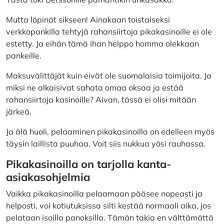
Mutta löpinät sikseen! Ainakaan toistaiseksi
verkkopankilla tehtyjä rahansiirtoja pikakasinoille ei ole
estetty. Ja eihän tämä ihan helppo homma olekkaan
pankeille.
Maksuvälittäjät kuin eivät ole suomalaisia toimijoita. Ja
miksi ne alkaisivat sahata omaa oksaa ja estää
rahansiirtoja kasinoille? Aivan, tässä ei olisi mitään
järkeä.
Ja älä huoli, pelaaminen pikakasinoilla on edelleen myös
täysin laillista puuhaa. Voit siis nukkua yösi rauhassa.
Pikakasinoilla on tarjolla kanta-
asiakasohjelmia
Vaikka pikakasinoilla pelaamaan pääsee nopeasti ja
helposti, voi kotiutuksissa silti kestää normaali aika, jos
pelataan isoilla panoksilla. Tämän takia en välttämättä