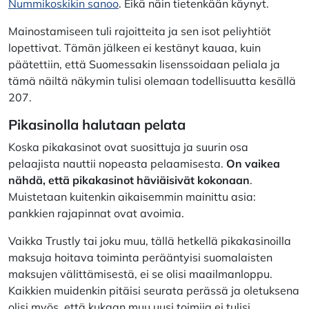
Nummikoskikin sanoo
. Eikä näin tietenkään käynyt.
Mainostamiseen tuli rajoitteita ja sen isot peliyhtiöt
lopettivat. Tämän jälkeen ei kestänyt kauaa, kuin
päätettiin, että Suomessakin lisenssoidaan peliala ja
tämä näiltä näkymin tulisi olemaan todellisuutta kesällä
207.
Pikasinolla halutaan pelata
Koska pikakasinot ovat suosittuja ja suurin osa
pelaajista nauttii nopeasta pelaamisesta.
On vaikea
nähdä, että pikakasinot häviäisivät kokonaan
.
Muistetaan kuitenkin aikaisemmin mainittu asia:
pankkien rajapinnat ovat avoimia.
Vaikka Trustly tai joku muu, tällä hetkellä pikakasinoilla
maksuja hoitava toiminta perääntyisi suomalaisten
maksujen välittämisestä, ei se olisi maailmanloppu.
Kaikkien muidenkin pitäisi seurata perässä ja oletuksena
olisi myös, että kukaan muu uusi toimija ei tulisi