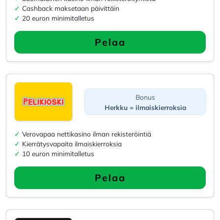
Cashback maksetaan päivittäin
20 euron minimitalletus
Pelaa
Bonus
Herkku = ilmaiskierroksia
Verovapaa nettikasino ilman rekisteröintiä
Kierrätysvapaita ilmaiskierroksia
10 euron minimitalletus
Pelaa