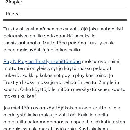
Zimpler
Ruotsi
Trustly oli ensimmäinen maksuvälittäjä joka mahdollisti
pelaamisen omilla verkkopankkitunnuksilla
tunnistautumalla. Mutta tänä päivänä Trustly ei ole
ainoa maksuvälittäjä pikakasinoilla.
Pay N Play on Trustlyn kehittämänä
maksutavan nimi,
mutta termi on yleistynyt ja käytännössä pelaajat
näkevät kaikki pikakasinot pay n play kasinoina. Ja
Trustlyn lisäksi maksuja voi tehdä Briten tai Zimplerin
kautta. Onko käyttäjälle mitään merkitystä kenen kautta
maksut kulkee?
Jos mietitään asiaa käyttäjäkokemuksen kautta, ei ole
merkitystä kuka maksuja välittää. Kaikilla edellä
mainituilla pelaamaan pääsee nopeasti eikä kotiutusten
nopeuksissa ole merkittäviä eroja. Käyttökokemus