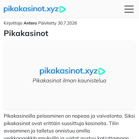
Siirry sisältöön
Kirjoittaja
Antero
Päivitetty
30.7.2026
Pikakasinot
Pikakasinoilla pelaaminen on nopeaa ja vaivatonta. Siksi
pikakasinot ovat erittäin suosittuja kasinoita. Tilin
avaaminen ja talletus onnistuu omilla
verkkopankkitunnuksilla ja voitot pystyy kotiuttamaan