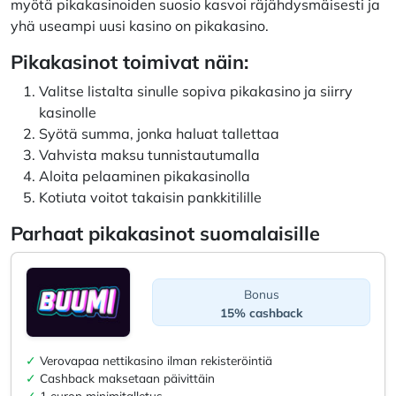
myötä pikakasinoiden suosio kasvoi räjähdysmäisesti ja
yhä useampi uusi kasino on pikakasino.
Pikakasinot toimivat näin:
Valitse listalta sinulle sopiva pikakasino ja siirry
kasinolle
Syötä summa, jonka haluat tallettaa
Vahvista maksu tunnistautumalla
Aloita pelaaminen pikakasinolla
Kotiuta voitot takaisin pankkitilille
Parhaat pikakasinot suomalaisille
Bonus
15% cashback
Verovapaa nettikasino ilman rekisteröintiä
Cashback maksetaan päivittäin
1 euron minimitalletus