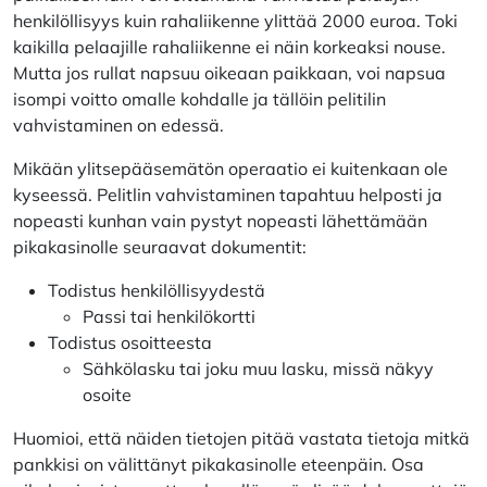
henkilöllisyys kuin rahaliikenne ylittää 2000 euroa. Toki
kaikilla pelaajille rahaliikenne ei näin korkeaksi nouse.
Mutta jos rullat napsuu oikeaan paikkaan, voi napsua
isompi voitto omalle kohdalle ja tällöin pelitilin
vahvistaminen on edessä.
Mikään ylitsepääsemätön operaatio ei kuitenkaan ole
kyseessä. Pelitlin vahvistaminen tapahtuu helposti ja
nopeasti kunhan vain pystyt nopeasti lähettämään
pikakasinolle seuraavat dokumentit:
Todistus henkilöllisyydestä
Passi tai henkilökortti
Todistus osoitteesta
Sähkölasku tai joku muu lasku, missä näkyy
osoite
Huomioi, että näiden tietojen pitää vastata tietoja mitkä
pankkisi on välittänyt pikakasinolle eteenpäin. Osa