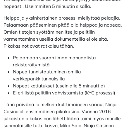
nopeasti. Useimmiten 5 minuutin sisällä.
Helppo ja yksinkertainen prosessi miellyttää pelaajia.
Pelaamaan pääseminen pitää olla helppoa ja nopeaa.
Omien tietojen syöttäminen itse ja pelitilin
varmentaminen useilla dokumenteilla ei ole sitä.
Pikakasinot ovat ratkaisu tähän.
Pelaamaan suoran ilman manuaalista
rekisteröitymistä
Nopea tunnistautuminen omilla
verkkopankkitunnuksilla
Nopeat kotiutukset (usein alle 5 minuuttia)
Ei erillistä pelitilin vahvistamista (KYC prosessi)
Tänä päivänä jo melkein kulttimaineen saanut Ninja
Casino oli ensimmäinen pikakasino. Vuonna 2016
julkaistun pikakasinon lähettiläänä toimi myös monille
suomalaisille tuttu kasvo, Mika Salo. Ninja Casinon