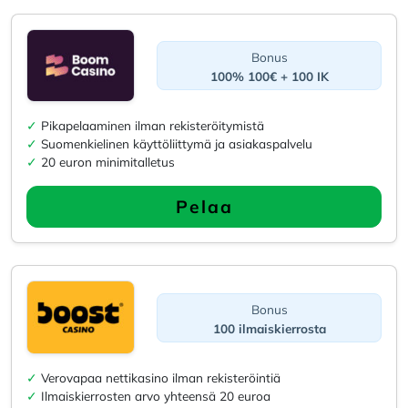
Bonus
100% 100€ + 100 IK
Pikapelaaminen ilman rekisteröitymistä
Suomenkielinen käyttöliittymä ja asiakaspalvelu
20 euron minimitalletus
Pelaa
Bonus
100 ilmaiskierrosta
Verovapaa nettikasino ilman rekisteröintiä
Ilmaiskierrosten arvo yhteensä 20 euroa