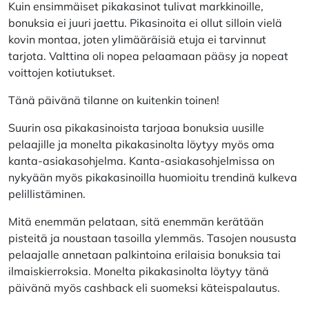
Kuin ensimmäiset pikakasinot tulivat markkinoille,
bonuksia ei juuri jaettu. Pikasinoita ei ollut silloin vielä
kovin montaa, joten ylimääräisiä etuja ei tarvinnut
tarjota. Valttina oli nopea pelaamaan pääsy ja nopeat
voittojen kotiutukset.
Tänä päivänä tilanne on kuitenkin toinen!
Suurin osa pikakasinoista tarjoaa bonuksia uusille
pelaajille ja monelta pikakasinolta löytyy myös oma
kanta-asiakasohjelma. Kanta-asiakasohjelmissa on
nykyään myös pikakasinoilla huomioitu trendinä kulkeva
pelillistäminen.
Mitä enemmän pelataan, sitä enemmän kerätään
pisteitä ja noustaan tasoilla ylemmäs. Tasojen noususta
pelaajalle annetaan palkintoina erilaisia bonuksia tai
ilmaiskierroksia. Monelta pikakasinolta löytyy tänä
päivänä myös cashback eli suomeksi käteispalautus.